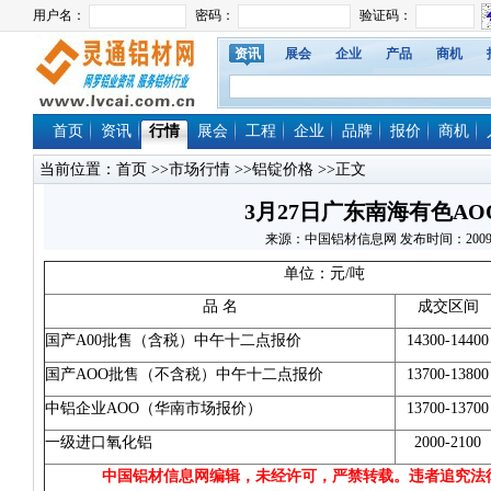
资讯
展会
企业
产品
商机
首页
资讯
行情
展会
工程
企业
品牌
报价
商机
当前位置：
首页
>>
市场行情
>>
铝锭价格
>>正文
3月27日广东南海有色A
来源：中国铝材信息网 发布时间：2009/3/27
单位：元/吨
品 名
成交区间
国产A00批售（
含税
）中午十二点报价
14300-14400
国产AOO批售（不
含税
）中午十二点报价
13700-13800
中铝
企业
AOO（华南市场报价）
13700-13700
一级进口
氧化铝
2000-2100
中国铝材信息网编辑，未经许可，严禁转载。违者追究法