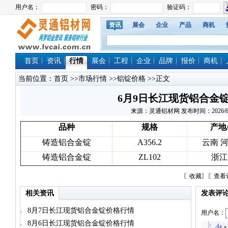
资讯
展会
企业
产品
商机
首页
资讯
行情
展会
工程
企业
品牌
报价
商机
当前位置：
首页
>>
市场行情
>>
铝锭价格
>>正文
6月9日长江现货铝合金
来源：灵通铝材网 发布时间：2026/6/9 1
品种
规格
产地
铸造铝合金锭
A356.2
云南 
铸造铝合金锭
ZL102
浙江
〖
收藏
〗〖
查看
相关资讯
发表评
8月7日长江现货铝合金锭价格行情
用户名：
8月6日长江现货铝合金锭价格行情