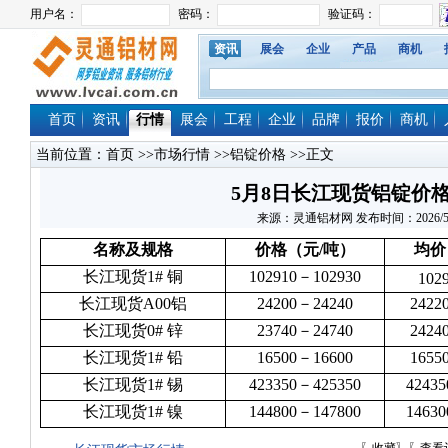
资讯
展会
企业
产品
商机
首页
资讯
行情
展会
工程
企业
品牌
报价
商机
当前位置：
首页
>>
市场行情
>>
铝锭价格
>>正文
5月8日长江现货铝锭价
来源：灵通铝材网 发布时间：2026/5/8 1
名称及规格
价格（元/吨）
均价
长江现货1# 铜
102910－102930
102
长江现货A00铝
24200－24240
2422
长江现货0# 锌
23740－24740
2424
长江现货1# 铅
16500－16600
1655
长江现货1# 锡
423350－425350
42435
长江现货1# 镍
144800－147800
14630