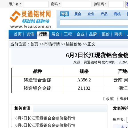
资讯
展会
企业
产品
商机
首页
资讯
行情
展会
工程
企业
品牌
报价
商机
当前位置：
首页
>>
市场行情
>>
铝锭价格
>>正文
6月2日长江现货铝合金
来源：灵通铝材网 发布时间：2026/6/2 1
品种
规格
产地
铸造铝合金锭
A356.2
云南 
铸造铝合金锭
ZL102
浙江
〖
收藏
〗〖
查看
相关资讯
发表评
8月7日长江现货铝合金锭价格行情
用户名：
8月6日长江现货铝合金锭价格行情