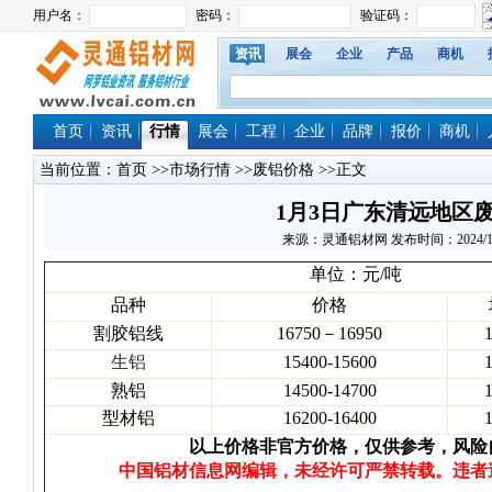
资讯
展会
企业
产品
商机
首页
资讯
行情
展会
工程
企业
品牌
报价
商机
当前位置：
首页
>>
市场行情
>>
废铝价格
>>正文
1月3日广东清远地区
来源：灵通铝材网 发布时间：2024/1/3 1
单位：元/吨
品种
价格
割胶铝线
16750－16950
生铝
15400-15600
熟铝
14500-14700
型材铝
16200-16400
以上价格非官方价格，仅供参考，风险
中国铝材信息网编辑，未经许可严禁转载。违者