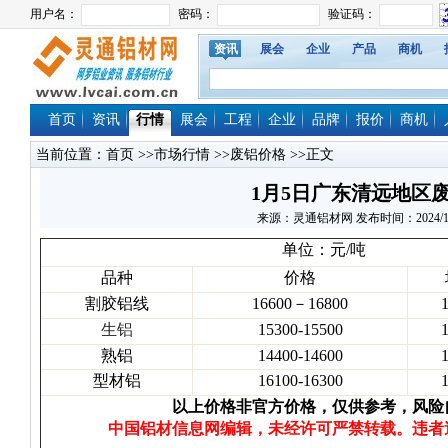
资讯
展会
企业
产品
商机
首页
资讯
行情
展会
工程
企业
品牌
报价
商机
当前位置：
首页
>>
市场行情
>>
废铝价格
>>正文
1月5日广东清远地区
来源：灵通铝材网 发布时间：2024/1/5 1
单位：元/吨
品种
价格
割胶铝线
16600－16800
生铝
15300-15500
熟铝
14400-14600
型材铝
16100-16300
以上价格非官方价格，仅供参考，风险
中国铝材信息网编辑，未经许可严禁转载。违者