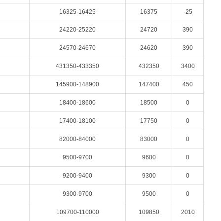
16325-16425
16375
-25
24220-25220
24720
390
24570-24670
24620
390
431350-433350
432350
3400
145900-148900
147400
450
18400-18600
18500
0
17400-18100
17750
0
82000-84000
83000
0
9500-9700
9600
0
9200-9400
9300
0
9300-9700
9500
0
109700-110000
109850
2010