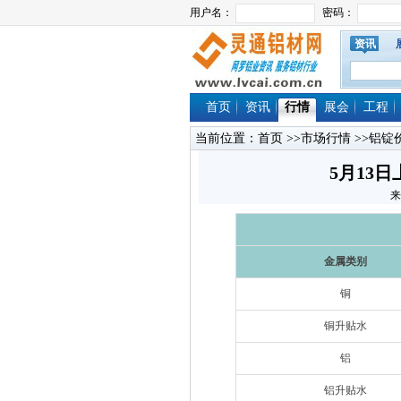
资讯
首页
资讯
行情
展会
工程
当前位置：
首页
>>
市场行情
>>
铝锭
5月13
来
金属类别
铜
铜升贴水
铝
铝升贴水