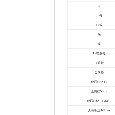
铅
0#锌
1#锌
锡
镍
1#电解锰
1#镁锭
金属铬
金属硅441#
金属硅553#
金属硅553#-331#
无氧铜丝Φ3mm