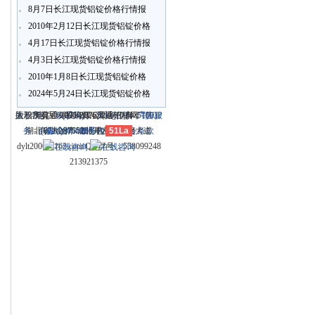
8月7日长江现货铝锭价格行情报
价
2010年2月12日长江现货铝锭价格
行情报价
4月17日长江现货铝锭价格行情报
4月3日长江现货铝锭价格行情报
价
2010年1月8日长江现货铝锭价格
行情报价
2024年5月24日长江现货铝锭价格
行情报价
关于我们
大冶市灵通科技有限公司 @ （435100）
版权所有 © 2006-2026灵通铝材网
电话：(0714)8765286 传真：
-
联系我们
-
本站招聘
-
广告服
鄂ICP
务
湖北省大冶市城北开发区新冶大道
-
商业合作
(0714)8765285 电子邮件：
备12005698号-1
-
服务内容
51La
-
服务条款
dylt2006@163.com QQ群号：558099248
213921375