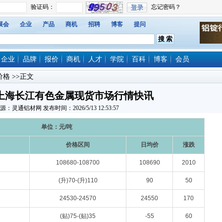
展会
企业
产品
商机
招聘
博客
提问
企业
品牌
报价
商机
人才
学院
百科
博客
会员
价格
>>正文
日上海长江有色金属现货市场行情快讯
源：灵通铝材网 发布时间：2026/5/13 12:53:57
单位：元/吨
价格区间
日均价
涨跌
108680-108700
108690
2010
(升)70-(升)110
90
50
24530-24570
24550
170
(贴)75-(贴)35
-55
60