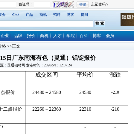
展会
企业
产品
商机
招聘
博客
提问
企业
品牌
报价
商机
人才
学院
百科
博客
会员
价格
>>正文
5月15日广东南海有色（灵通）铝锭报价
源：灵通铝材网 发布时间：2026/5/15 12:07:24
成交区间
平均价
涨跌
二点报价
24480－24580
24530
-210
十二点报价
22260－22360
22310
-210
O
-
-
-