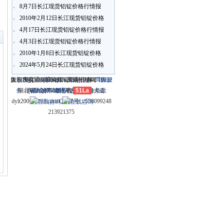
8月7日长江现货铝锭价格行情报
价
2010年2月12日长江现货铝锭价格
〗
行情报价
4月17日长江现货铝锭价格行情报
4月3日长江现货铝锭价格行情报
价
2010年1月8日长江现货铝锭价格
行情报价
2024年5月24日长江现货铝锭价格
行情报价
关于我们
大冶市灵通科技有限公司 @ （435100）
版权所有 © 2006-2026灵通铝材网
电话：(0714)8765286 传真：
-
联系我们
-
本站招聘
-
广告服
鄂ICP
务
湖北省大冶市城北开发区新冶大道
-
商业合作
(0714)8765285 电子邮件：
备12005698号-1
-
服务内容
51La
-
服务条款
dylt2006@163.com QQ群号：558099248
213921375