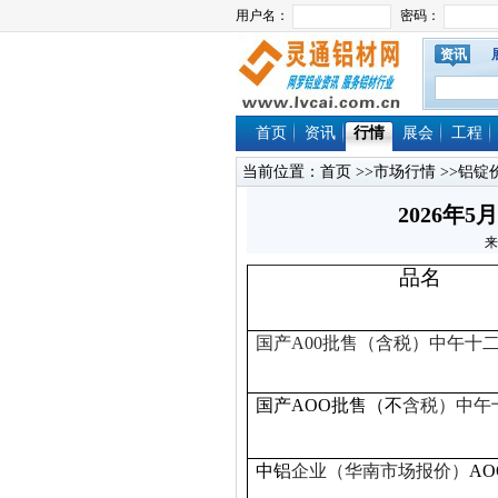
资讯
首页
资讯
行情
展会
工程
当前位置：
首页
>>
市场行情
>>
铝锭
2026年
来
品名
国产A00
批售（
含税
）中午十
国产AOO批售（不
含税）中午
中铝
企业（华南市场报价）
AO