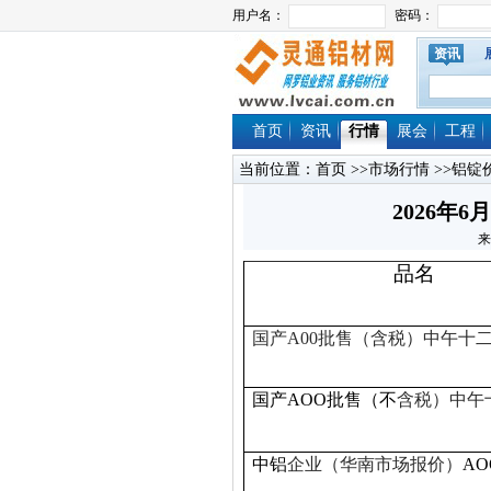
资讯
首页
资讯
行情
展会
工程
当前位置：
首页
>>
市场行情
>>
铝锭
2026年
来
品名
国产A00
批售（
含税
）中午十
国产AOO批售（不
含税）中午
中铝
企业（华南市场报价）
AO