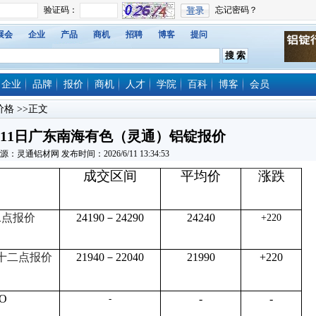
展会
企业
产品
商机
招聘
博客
提问
企业
品牌
报价
商机
人才
学院
百科
博客
会员
价格
>>正文
6月11日广东南海有色（灵通）铝锭报价
源：灵通铝材网 发布时间：2026/6/11 13:34:53
成交区间
平均价
涨跌
二点报价
24190－24290
24240
+220
十二点报价
21940－22040
21990
+220
O
-
-
-