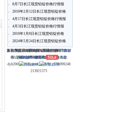
8月7日长江现货铝锭价格行情报
价
2010年2月12日长江现货铝锭价格
〗
行情报价
4月17日长江现货铝锭价格行情报
4月3日长江现货铝锭价格行情报
价
2010年1月8日长江现货铝锭价格
行情报价
2024年5月24日长江现货铝锭价格
行情报价
关于我们
大冶市灵通科技有限公司 @ （435100）
版权所有 © 2006-2026灵通铝材网
电话：(0714)8765286 传真：
-
联系我们
-
本站招聘
-
广告服
鄂ICP
务
湖北省大冶市城北开发区新冶大道
-
商业合作
(0714)8765285 电子邮件：
备12005698号-1
-
服务内容
51La
-
服务条款
dylt2006@163.com QQ群号：558099248
213921375