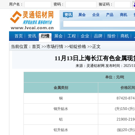
资讯
展会
企业
产品
商机
首页
资讯
行情
展会
工程
企业
品牌
报价
商机
当前位置：
首页
>>
市场行情
>>
铝锭价格
>>正文
11月13日上海长江有色金属
来源：灵通铝材网 发布时间：2025/11/13 
单位：元/吨
金属类别
价格区间
铜
87420-874
铜升贴水
(升)150-(升)
铝
21900-219
铝升贴水
(贴)20-(升)