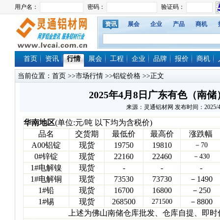
资讯
展会
企业
产品
商机
首页
资讯
行情
展会
工程
企业
品牌
报价
商机
当前位置：
首页
>>
市场行情
>>
铝锭价格
>>正文
2025年4月8日广东有色（南
来源：灵通铝材网 发布时间：2025/4/8 1
华南地区
(单位:元/吨 以下均为含税价)
品名
交货期
最低价
最高价
涨跌幅
A00铝锭
现货
19750
19810
－70
0#锌锭
现货
22160
22460
－430
1#电解镍
现货
-
-
-
1#电解铜
现货
73530
73730
－1490
1#铅
现货
16700
16800
－250
1#锡
现货
268500
－8800
271500
上述为佛山南储仓库批发、仓库自提、即时