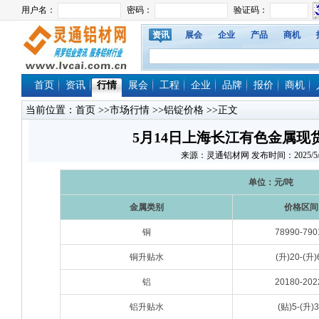
资讯
展会
企业
产品
商机
首页
资讯
行情
展会
工程
企业
品牌
报价
商机
当前位置：
首页
>>
市场行情
>>
铝锭价格
>>正文
5月14日上海长江有色金属现
来源：灵通铝材网 发布时间：2025/5/14 
单位：元/吨
金属类别
价格区间
铜
78990-790
铜升贴水
(升)20-(升)
铝
20180-202
铝升贴水
(贴)5-(升)