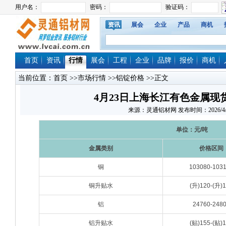
资讯
展会
企业
产品
商机
首页
资讯
行情
展会
工程
企业
品牌
报价
商机
当前位置：
首页
>>
市场行情
>>
铝锭价格
>>正文
4月23日上海长江有色金属现
来源：灵通铝材网 发布时间：2026/4/23 
单位：元/吨
金属类别
价格区间
铜
103080-103
铜升贴水
(升)120-(升)
铝
24760-248
铝升贴水
(贴)155-(贴)