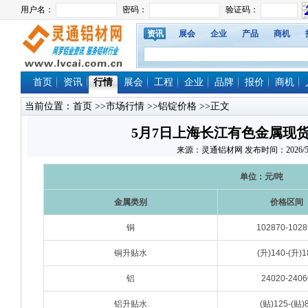
资讯
展会
企业
产品
商机
首页
资讯
行情
展会
工程
企业
品牌
报价
商机
当前位置：
首页
>>
市场行情
>>
铝锭价格
>>正文
5月7日上海长江有色金属现
来源：灵通铝材网 发布时间：2026/5/7 1
单位：元/吨
金属类别
价格区间
铜
102870-1028
铜升贴水
(升)140-(升)1
铝
24020-2406
铝升贴水
(贴)125-(贴)