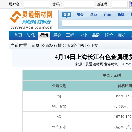
资讯
展会
企业
产品
商机
首页
资讯
行情
展会
工程
企业
品牌
报价
商机
当前位置：
首页
>>
市场行情
>>
铝锭价格
>>正文
4月14日上海长江有色金属现
来源：灵通铝材网 发布时间：2025/4/14 
单位：元/吨
金属类别
价格区间
铜
76370-763
铜升贴水
(升)30-(升)
铝
19740-197
铝升贴水
(贴)30-(升)