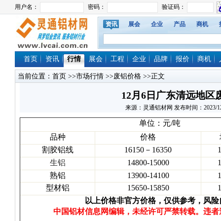
资讯
展会
企业
产品
商机
首页
资讯
行情
展会
工程
企业
品牌
报价
商机
当前位置：
首页
>>
市场行情
>>
废铝价格
>>正文
12月6日广东清远地区
来源：灵通铝材网 发布时间：2023/12/6 
单位：元/吨
品种
价格
割胶铝线
16150－16350
生铝
14800-15000
熟铝
13900-14100
型材铝
15650-15850
以上价格非官方价格，仅供参考，风险
中国铝材信息网编辑，未经许可严禁转载。违者