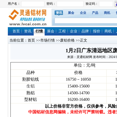
资讯
展会
企业
产品
商机
首页
资讯
行情
展会
工程
企业
品牌
报价
商机
当前位置：
首页
>>
市场行情
>>
废铝价格
>>正文
1月2日广东清远地区
来源：灵通铝材网 发布时间：2024/1/2 1
单位：元/吨
品种
价格
割胶铝线
16750－16950
生铝
15400-15600
熟铝
14500-14700
型材铝
16200-16400
以上价格非官方价格，仅供参考，风险
中国铝材信息网编辑，未经许可严禁转载。违者