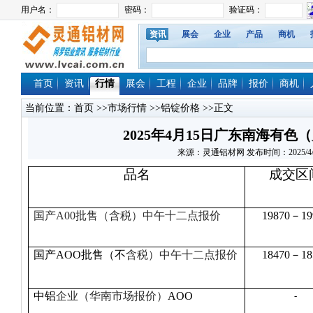
资讯
展会
企业
产品
商机
首页
资讯
行情
展会
工程
企业
品牌
报价
商机
当前位置：
首页
>>
市场行情
>>
铝锭价格
>>正文
2025年4月15日广东南海有
来源：灵通铝材网 发布时间：2025/4/15 
品名
成交区
国产A00
批售（
含税
）中午十二点报价
19870－19
国产AOO批售（不
含税）中午十二点报价
18470－18
中铝
企业（华南市场报价）
AOO
-