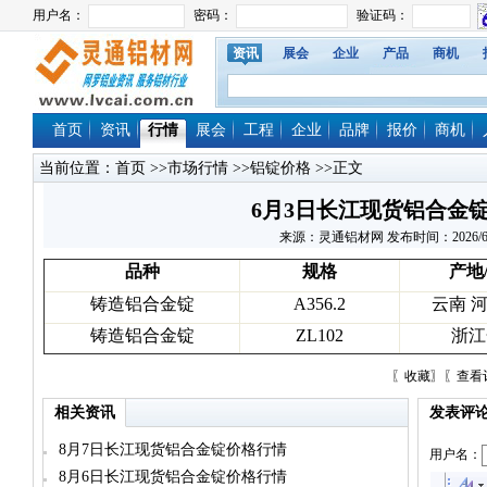
资讯
展会
企业
产品
商机
首页
资讯
行情
展会
工程
企业
品牌
报价
商机
当前位置：
首页
>>
市场行情
>>
铝锭价格
>>正文
6月3日长江现货铝合金
来源：灵通铝材网 发布时间：2026/6/3 1
品种
规格
产地
铸造铝合金锭
A356.2
云南 
铸造铝合金锭
ZL102
浙江
〖
收藏
〗〖
查看
相关资讯
发表评
8月7日长江现货铝合金锭价格行情
用户名：
8月6日长江现货铝合金锭价格行情