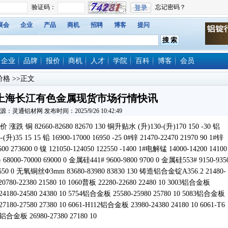
展会
企业
产品
商机
招聘
博客
提问
企业
品牌
报价
商机
人才
学院
百科
博客
会员
价格
>>正文
日上海长江有色金属现货市场行情快讯
源：灵通铝材网 发布时间：2025/9/26 10:42:49
82660-82680 82670 130 铜升贴水 (升)130-(升)170 150 -30 铝
升)35 15 15 铅 16900-17000 16950 -25 0#锌 21470-22470 21970 90 1#锌
4600 273600 0 镍 121050-124050 122550 -1400 1#电解锰 14000-14200 14100
68000-70000 69000 0 金属硅441# 9600-9800 9700 0 金属硅553# 9150-935
 9650 0 无氧铜丝Φ3mm 83680-83980 83830 130 铸造铝合金锭A356.2 21480-
780-22380 21580 10 1060普板 22280-22680 22480 10 3003铝合金板
24180-24580 24380 10 5754铝合金板 25580-25980 25780 10 5083铝合金板
7180-27580 27380 10 6061-H112铝合金板 23980-24380 24180 10 6061-T6
2铝合金板 26980-27380 27180 10