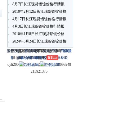
〗
8月7日长江现货铝锭价格行情报
价
2010年2月12日长江现货铝锭价格
行情报价
4月17日长江现货铝锭价格行情报
4月3日长江现货铝锭价格行情报
价
2010年1月8日长江现货铝锭价格
行情报价
2024年5月24日长江现货铝锭价格
行情报价
关于我们
大冶市灵通科技有限公司 @ （435100）
版权所有 © 2006-2026灵通铝材网
电话：(0714)8765286 传真：
-
联系我们
-
本站招聘
-
广告服
鄂ICP
务
湖北省大冶市城北开发区新冶大道
-
商业合作
(0714)8765285 电子邮件：
备12005698号-1
-
服务内容
51La
-
服务条款
dylt2006@163.com QQ群号：558099248
213921375