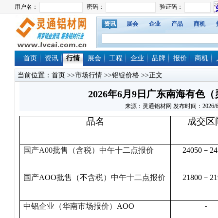
资讯
展会
企业
产品
商机
首页
资讯
行情
展会
工程
企业
品牌
报价
商机
当前位置：
首页
>>
市场行情
>>
铝锭价格
>>正文
2026年6月9日广东南海有色
来源：灵通铝材网 发布时间：2026/6/9 1
品名
成交区
国产A00
批售（
含税
）中午十二点报价
24050－24
国产AOO批售（不
含税）中午十二点报价
21800－21
中铝
企业（华南市场报价）
AOO
-