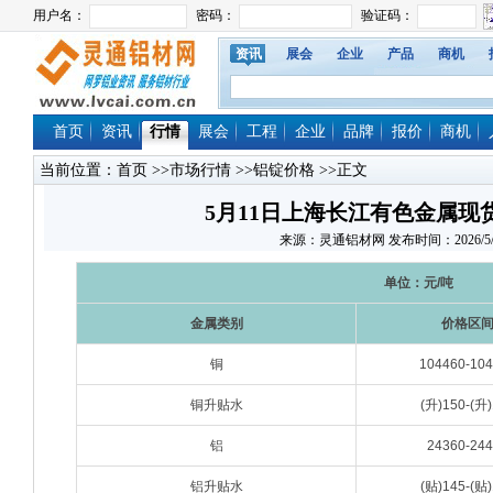
资讯
展会
企业
产品
商机
首页
资讯
行情
展会
工程
企业
品牌
报价
商机
当前位置：
首页
>>
市场行情
>>
铝锭价格
>>正文
5月11日上海长江有色金属现
来源：灵通铝材网 发布时间：2026/5/11 
单位：元/吨
金属类别
价格区
铜
104460-10
铜升贴水
(升)150-(升)
铝
24360-24
铝升贴水
(贴)145-(贴)