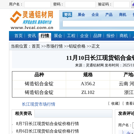
资讯
展会
企业
产品
商机
首页
资讯
行情
展会
工程
企业
品牌
报价
商机
当前位置：
首页
>>
市场行情
>>
铝锭价格
>>正文
11月10日长江现货铝合
来源：灵通铝材网 发布时间：2025/11/10 
品种
规格
产地
铸造铝合金锭
A356.2
云南 
铸造铝合金锭
ZL102
浙江
〖
收藏
〗〖
查看
长江现货市场行情
相关资讯
发表评
8月7日长江现货铝合金锭价格行情
用户名：
8月6日长江现货铝合金锭价格行情