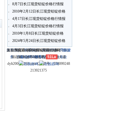
8月7日长江现货铝锭价格行情报
价
2010年2月12日长江现货铝锭价格
〗
行情报价
4月17日长江现货铝锭价格行情报
4月3日长江现货铝锭价格行情报
价
2010年1月8日长江现货铝锭价格
行情报价
2024年5月24日长江现货铝锭价格
行情报价
关于我们
大冶市灵通科技有限公司 @ （435100）
版权所有 © 2006-2026灵通铝材网
电话：(0714)8765286 传真：
-
联系我们
-
本站招聘
-
广告服
鄂ICP
务
湖北省大冶市城北开发区新冶大道
-
商业合作
(0714)8765285 电子邮件：
备12005698号-1
-
服务内容
51La
-
服务条款
dylt2006@163.com QQ群号：558099248
213921375