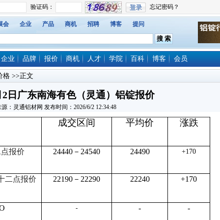
展会
企业
产品
商机
招聘
博客
提问
企业
品牌
报价
商机
人才
学院
百科
博客
会员
价格
>>正文
年6月2日广东南海有色（灵通）铝锭报价
源：灵通铝材网 发布时间：2026/6/2 12:34:48
成交区间
平均价
涨跌
二点报价
24440－24540
24490
+170
十二点报价
22190－22290
22240
+170
O
-
-
-