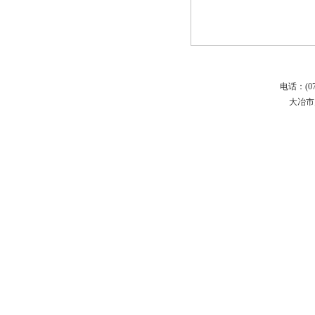
电话：(071
大冶市