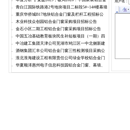
用户名：
门窗市场的生存考验与升级路径（铝门窗篇）
青白江国际铁路港2号地块项目二标段5#~14#楼幕墙
及铝合金门窗工程招标公告
重庆华侨城B17地块铝合金门窗及栏杆工程招标公
告
木业科技众创园铝合金门窗采购项目招标公告
金石小区二期工程铝合金门窗采购项目招标公告
中国五冶基础教育板块民生补短板项目（一期）四
标段铝合金门窗工程
中冶建工集团天津公司芜湖市鸠江区一中北侧新建
安置房工程一期项目铝合金门窗材料招标
酒钢集团汇丰公司铝合金门窗三性检测项目采购公
告
淮北淮海建设工程有限责任公司绿金学校铝合金门
窗采购与安装招标公告
华夏顺泽惠州电子信息科技园铝合金门窗、幕墙、
百叶工程招标前信息公示