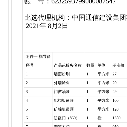
账 号：6232593799000087547
比选代理机构：中国通信建设集团
2021年 8月2日
附件一 指导价
序号
产品或服务名称
数量
单位
基准价
1
墙面粉刷
1
平方米
27
2
外墙涂料
1
平方米
20
3
门窗油漆
1
平方米
29
4
铝扣板吊顶
1
平方米
100
5
矿棉板吊顶
1
平方米
120
6
防盗门（860）
1
樘
1350
7
套装木门
1
樘
950