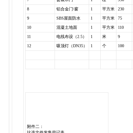
8
铝合金门\窗
1
平方米
230
9
SBS屋面防水
1
平方米
75
10
混凝土地面
1
平方米
110
11
电线布设（2.5）
1
米
9
12
吸顶灯（DN35）
1
个
100
附件二：
比选文件发售登记表