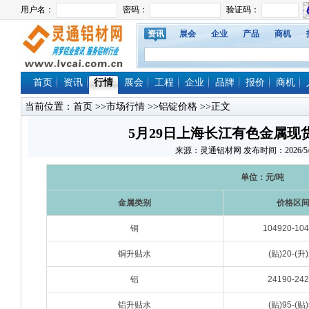
资讯
展会
企业
产品
商机
首页
资讯
行情
展会
工程
企业
品牌
报价
商机
当前位置：
首页
>>
市场行情
>>
铝锭价格
>>正文
5月29日上海长江有色金属现
来源：灵通铝材网 发布时间：2026/5/29 
单位：元/吨
金属类别
价格区
铜
104920-10
铜升贴水
(贴)20-(升)
铝
24190-24
铝升贴水
(贴)95-(贴)