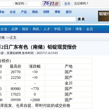
展会
企业
产品
商机
招聘
博客
提问
企业
品牌
报价
商机
人才
学院
百科
博客
会员
价格
>>正文
年7月2日广东有色（南储）铝锭现货报价
源：灵通铝材网 发布时间：2025/7/2 14:13:03
含税价)
价
最高价
涨跌幅
产地
0
20770
国产
+50
0
22250
国产
+10
-
-
金川
0
80980
+770
国产
5
17025
0
国产
00
+2000
国产
269500
仓库批发、仓库自提、即时付款的成交价格