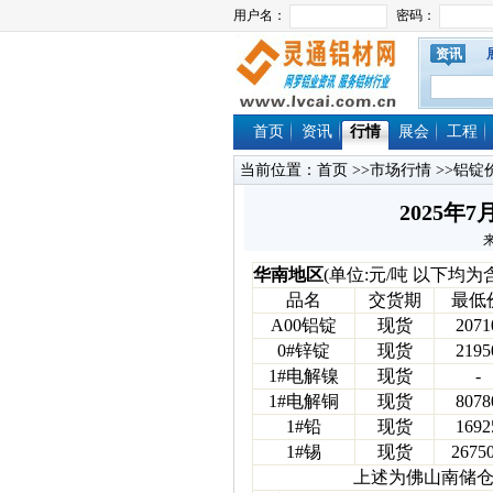
资讯
首页
资讯
行情
展会
工程
当前位置：
首页
>>
市场行情
>>
铝锭
2025
来
华南地区
(单位:元/吨 以下均为
品名
交货期
最低
A00铝锭
现货
2071
0#锌锭
现货
2195
1#电解镍
现货
-
1#电解铜
现货
8078
1#铅
现货
1692
1#锡
现货
2675
上述为佛山南储