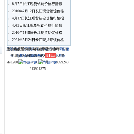
8月7日长江现货铝锭价格行情报
价
2010年2月12日长江现货铝锭价格
行情报价
4月17日长江现货铝锭价格行情报
4月3日长江现货铝锭价格行情报
价
2010年1月8日长江现货铝锭价格
行情报价
〗
2024年5月24日长江现货铝锭价格
行情报价
关于我们
大冶市灵通科技有限公司 @ （435100）
版权所有 © 2006-2026灵通铝材网
电话：(0714)8765286 传真：
-
联系我们
-
本站招聘
-
广告服
鄂ICP
务
湖北省大冶市城北开发区新冶大道
-
商业合作
(0714)8765285 电子邮件：
备12005698号-1
-
服务内容
51La
-
服务条款
dylt2006@163.com QQ群号：558099248
213921375