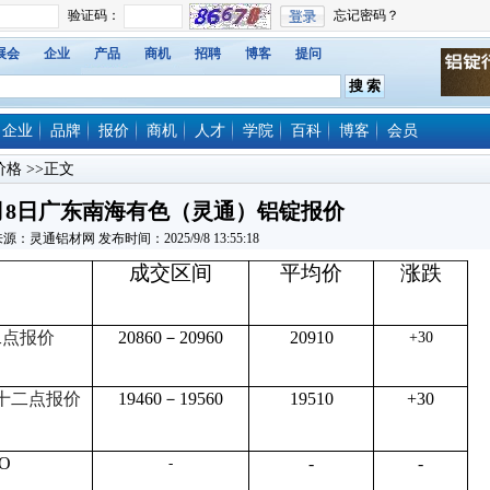
展会
企业
产品
商机
招聘
博客
提问
企业
品牌
报价
商机
人才
学院
百科
博客
会员
价格
>>正文
年9月8日广东南海有色（灵通）铝锭报价
源：灵通铝材网 发布时间：2025/9/8 13:55:18
成交区间
平均价
涨跌
二点报价
20860－20960
20910
+30
十二点报价
19460－19560
19510
+30
O
-
-
-