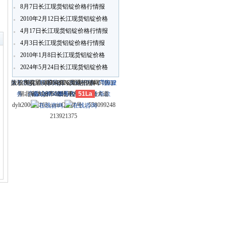
8月7日长江现货铝锭价格行情报
价
2010年2月12日长江现货铝锭价格
〗
行情报价
4月17日长江现货铝锭价格行情报
4月3日长江现货铝锭价格行情报
价
2010年1月8日长江现货铝锭价格
行情报价
2024年5月24日长江现货铝锭价格
行情报价
关于我们
大冶市灵通科技有限公司 @ （435100）
版权所有 © 2006-2026灵通铝材网
电话：(0714)8765286 传真：
-
联系我们
-
本站招聘
-
广告服
鄂ICP
务
湖北省大冶市城北开发区新冶大道
-
商业合作
(0714)8765285 电子邮件：
备12005698号-1
-
服务内容
51La
-
服务条款
dylt2006@163.com QQ群号：558099248
213921375