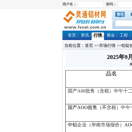
资讯
首页
资讯
行情
展会
工程
当前位置：
首页
>>
市场行情
>>
铝锭
2025
来
品名
国产A00
批售（
含税
）中午十
国产AOO批售（不
含税）中午
中铝
企业（华南市场报价）
AO