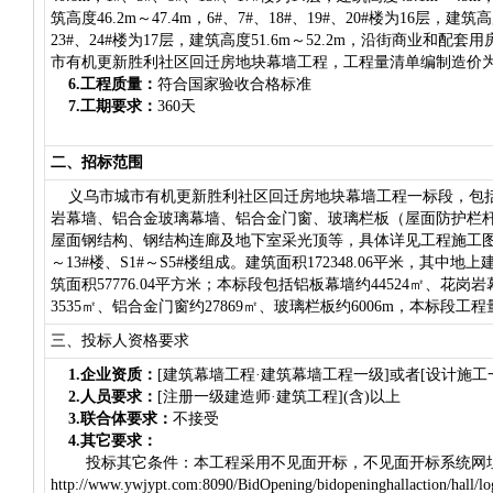
筑高度46.2m～47.4m，6#、7#、18#、19#、20#楼为16层，建筑高度
23#、24#楼为17层，建筑高度51.6m～52.2m，沿街商业和
市有机更新胜利社区回迁房地块幕墙工程，工程量清单编制造价为 164
6.工程质量：
符合国家验收合格标准
7.工期要求：
360天
二、招标范围
义乌市城市有机更新胜利社区回迁房地块幕墙工程一标段，包
岩幕墙、铝合金玻璃幕墙、铝合金门窗、玻璃栏板（屋面防护栏
屋面钢结构、钢结构连廊及地下室采光顶等，具体详见工程施工图
～13#楼、S1#～S5#楼组成。建筑面积172348.06平米，其中地上
筑面积57776.04平方米；本标段包括铝板幕墙约44524㎡、花岗
3535㎡、铝合金门窗约27869㎡、玻璃栏板约6006m，本标段工程量
三、投标人资格要求
1.企业资质：
[建筑幕墙工程·建筑幕墙工程一级]或者[设计施工
2.人员要求：
[注册一级建造师·建筑工程](含)以上
3.联合体要求：
不接受
4.其它要求：
投标其它条件：
本工程采用不见面开标，不见面开标系统网
http://www.ywjypt.com:8090/BidOpening/bidopeninghallact