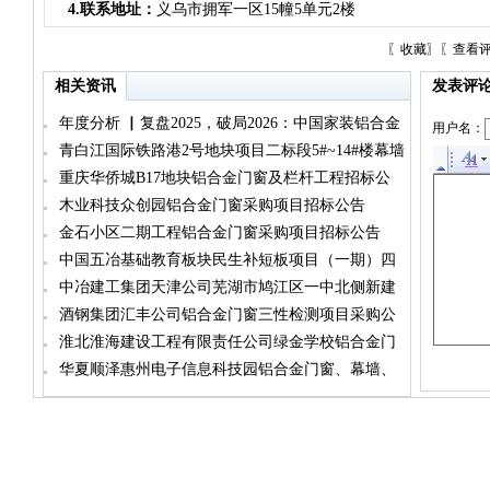
4.联系地址：
义乌市拥军一区15幢5单元2楼
〖
收藏
〗〖
查看
相关资讯
发表评
年度分析 ▏复盘2025，破局2026：中国家装铝合金
用户名：
门窗市场的生存考验与升级路径（铝门窗篇）
青白江国际铁路港2号地块项目二标段5#~14#楼幕墙
及铝合金门窗工程招标公告
重庆华侨城B17地块铝合金门窗及栏杆工程招标公
告
木业科技众创园铝合金门窗采购项目招标公告
金石小区二期工程铝合金门窗采购项目招标公告
中国五冶基础教育板块民生补短板项目（一期）四
标段铝合金门窗工程
中冶建工集团天津公司芜湖市鸠江区一中北侧新建
安置房工程一期项目铝合金门窗材料招标
酒钢集团汇丰公司铝合金门窗三性检测项目采购公
告
淮北淮海建设工程有限责任公司绿金学校铝合金门
窗采购与安装招标公告
华夏顺泽惠州电子信息科技园铝合金门窗、幕墙、
百叶工程招标前信息公示