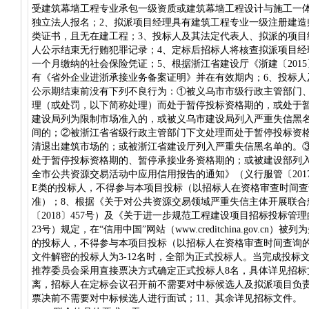
受建筑幕墙工程专业承包一级资质或建筑幕墙工程设计与施工一
独立法人报名；2、拟派项目经理具有建筑工程专业一级注册建造师
类证书，且无在建工程；3、投标人及其法定代表人、拟派的项目经理
人公示结束无行贿犯罪记录；4、定标后招标人将核查拟派项目经理20
一个月缴纳的社会保险凭证；5、根据浙江省建设厅《浙建〔2015
有《省外企业进浙承接业务备案证明》并在有效期内；6、投标人
公示期结束前没有下列不良行为：①被义乌市市级行政主管部门
理（或处罚，以下简称处理）而处于暂停投标资格期的，或处于
建设局列为限制市场准入的，或被义乌市建设局列入严重失信黑
间的；②被浙江省省级行政主管部门下文处理而处于暂停投标资
清退出建筑市场的；或被浙江省建设厅列入严重失信黑名单的。
处于暂停投标资格期的、暂停承接业务资格期的；或被建设部列入
全市公共资源交易活动中应用信用报告的通知》（义行服管〔201
E类的投标人，不得参与本项目投标（以招标人在资格审查时间
准）；8、根据《关于对公共资源交易领域严重失信主体开展联合
〔2018〕457号）及《关于进一步规范工程建设项目招标投标管理
23号）规定，在“信用中国”网站（www.creditchina.gov.c
的投标人，不得参与本项目投标（以招标人在资格审查时间查询的
文件解密的投标人为3-12名时，全部为正式投标人。当完成投标
推荐委员会采用直接票决方式确定正式投标人8名，具体详见招标
离，招标人在定标会议召开前不需要对中标候选人及拟派项目负
票决前不需要对中标候选人进行面试；11、其余详见招标文件。