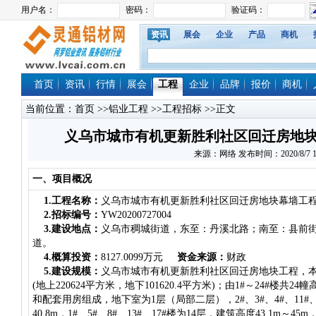
资讯
展会
企业
产品
商机
首页
资讯
行情
展会
工程
企业
品牌
报价
商机
当前位置：
首页
>>
铝业工程
>>
工程招标
>>正文
义乌市城市有机更新胜利社区回迁房地
来源：网络 发布时间：2020/8/7 17:
一、项目概况
1.工程名称：
义乌市城市有机更新胜利社区回迁房地块幕墙工
2.招标编号：
YW20200727004
3.建设地点：
义乌市稠城街道，东至：丹溪北路；南至：县前
道。
4.概算投资：
8127.0099万元
资金来源：
财政
5.建设规模：
义乌市城市有机更新胜利社区回迁房地块工程，本工程
(地上220624平方米，地下101620.4平方米)；由1#～24#楼共24
和配套用房组成，地下室为1层（局部二层），2#、3#、4#、11#、1
40.8m，1#、5#、8#、13#、17#楼为14层，建筑高度43.1m～45m