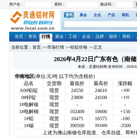
资讯
展会
企业
产品
商机
首页
资讯
行情
展会
工程
企业
品牌
报价
商机
当前位置：
首页
>>
市场行情
>>
铝锭价格
>>正文
2026年4月22日广东有色（
来源：灵通铝材网 发布时间：2026/4/22 
华南地区
(单位:元/吨 以下均为含税价)
品名
交货期
最低价
最高价
涨跌幅
A00铝锭
现货
24550
24610
+100
0#锌锭
现货
23800
24100
+110
1#电解镍
现货
-
-
-
1#电解铜
现货
102400
10600
+150
1#铅
现货
16475
16575
-100
1#锡
现货
390500
-3500
393400
上述为佛山南储仓库批发、仓库自提、即时