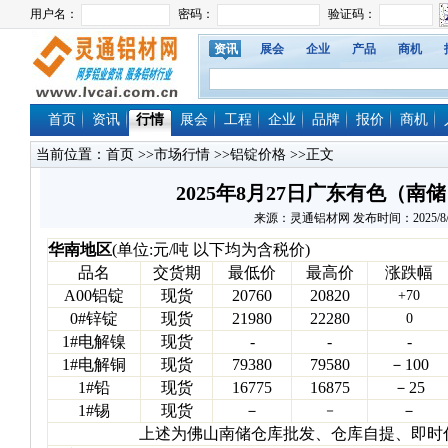
资讯
展会
企业
产品
商机
首页
资讯
行情
展会
工程
企业
品牌
报价
商机
当前位置：
首页
>>
市场行情
>>
铝锭价格
>>正文
2025年8月27日广东有色（
来源：灵通铝材网 发布时间：2025/8/27 
华南地区
(单位:元/吨 以下均为含税价)
品名
交货期
最低价
最高价
涨跌幅
A00铝锭
现货
20760
20820
+70
0#锌锭
现货
21980
22280
0
1#电解镍
现货
-
-
-
1#电解铜
现货
79380
79580
－100
1#铅
现货
16775
16875
－25
1#锡
现货
－
－
－
上述为佛山南储仓库批发、仓库自提、即时