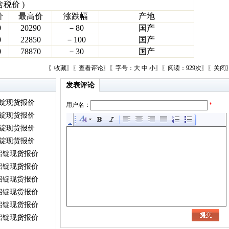
含税价 )
价
最高价
涨跌幅
产地
0
20290
－80
国产
0
22850
－100
国产
0
78870
－30
国产
〖
收藏
〗〖
查看评论
〗〖字号：
大
中
小
〗〖阅读：929次〗〖
关闭
发表评论
铝锭现货报价
用户名：
*
铝锭现货报价
铝锭现货报价
铝锭现货报价
）铝锭现货报价
）铝锭现货报价
）铝锭现货报价
）铝锭现货报价
）铝锭现货报价
）铝锭现货报价