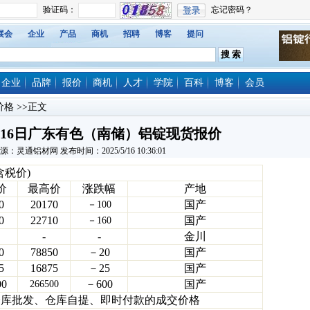
展会
企业
产品
商机
招聘
博客
提问
企业
品牌
报价
商机
人才
学院
百科
博客
会员
价格
>>正文
5月16日广东有色（南储）铝锭现货报价
源：灵通铝材网 发布时间：2025/5/16 10:36:01
含税价)
价
最高价
涨跌幅
产地
0
20170
国产
－100
0
22710
国产
－160
-
-
金川
0
78850
－20
国产
5
16875
－25
国产
00
－600
国产
266500
仓库批发、仓库自提、即时付款的成交价格