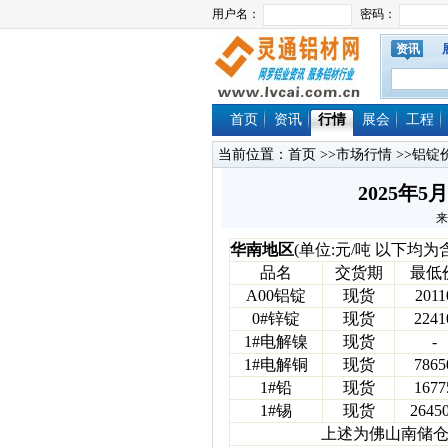
资讯
首页
资讯
行情
展会
工程
当前位置：
首页
>>
市场行情
>>
铝锭
2025年
来
华南地区
(单位:元/吨 以下均为
品名
交货期
最低
A00铝锭
现货
2011
0#锌锭
现货
2241
1#电解镍
现货
-
1#电解铜
现货
7865
1#铅
现货
1677
1#锡
现货
2645
上述为佛山南储