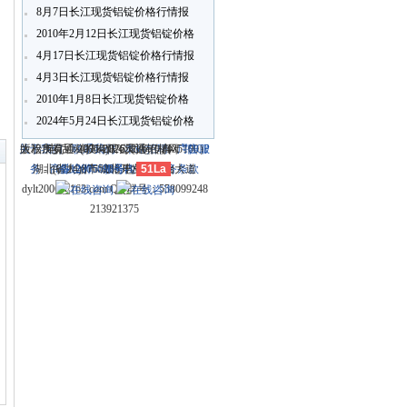
8月7日长江现货铝锭价格行情报
价
2010年2月12日长江现货铝锭价格
行情报价
4月17日长江现货铝锭价格行情报
4月3日长江现货铝锭价格行情报
价
2010年1月8日长江现货铝锭价格
行情报价
〗
2024年5月24日长江现货铝锭价格
行情报价
关于我们
大冶市灵通科技有限公司 @ （435100）
版权所有 © 2006-2026灵通铝材网
电话：(0714)8765286 传真：
-
联系我们
-
本站招聘
-
广告服
鄂ICP
务
湖北省大冶市城北开发区新冶大道
-
商业合作
(0714)8765285 电子邮件：
备12005698号-1
-
服务内容
51La
-
服务条款
dylt2006@163.com QQ群号：558099248
213921375