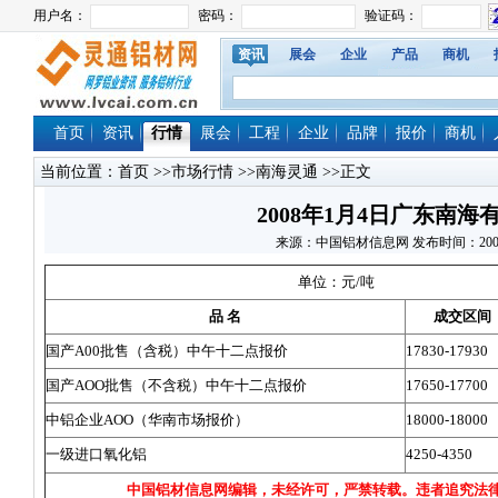
资讯
展会
企业
产品
商机
首页
资讯
行情
展会
工程
企业
品牌
报价
商机
当前位置：
首页
>>
市场行情
>>
南海灵通
>>正文
2008年1月4日广东南海
来源：中国铝材信息网 发布时间：2008/1/7
单位：元/吨
品
名
成交区间
国产A00批售（含税）中午十二点报价
17830-17930
国产AOO批售（不含税）中午十二点报价
17650-17700
中铝企业AOO（华南市场报价）
18000-18000
一级进口氧化铝
4250-4350
中国铝材信息网编辑，未经许可，严禁转载。违者追究法