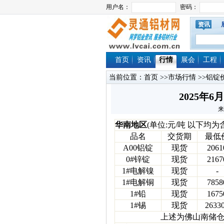
资讯
首页
资讯
行情
展会
工程
当前位置：
首页
>>
市场行情
>>
铝锭
2025年
来
华南地区
(单位:元/吨 以下均为
品名
交货期
最低
A00铝锭
现货
2061
0#锌锭
现货
2167
1#电解镍
现货
-
1#电解铜
现货
7858
1#铅
现货
1675
1#锡
现货
2633
上述为佛山南储