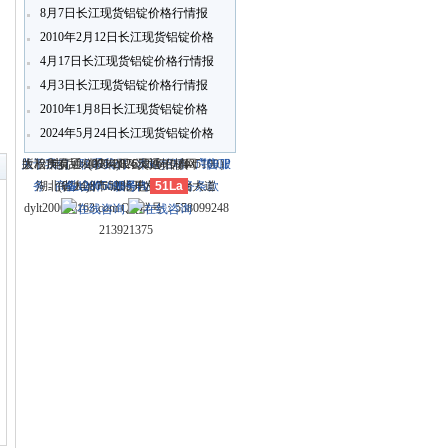
8月7日长江现货铝锭价格行情报
价
2010年2月12日长江现货铝锭价格
行情报价
4月17日长江现货铝锭价格行情报
4月3日长江现货铝锭价格行情报
价
2010年1月8日长江现货铝锭价格
行情报价
〗
2024年5月24日长江现货铝锭价格
行情报价
关于我们
大冶市灵通科技有限公司 @ （435100）
版权所有 © 2006-2026灵通铝材网
电话：(0714)8765286 传真：
-
联系我们
-
本站招聘
-
广告服
鄂ICP
务
湖北省大冶市城北开发区新冶大道
-
商业合作
(0714)8765285 电子邮件：
备12005698号-1
-
服务内容
51La
-
服务条款
dylt2006@163.com QQ群号：558099248
213921375