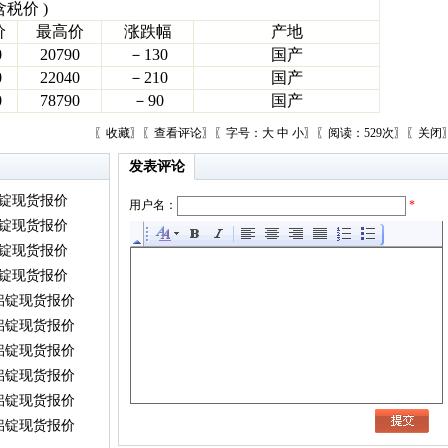
含税价 )
价
最高价
涨跌幅
产地
0
20790
－130
国产
0
22040
－210
国产
0
78790
－90
国产
〖
收藏
〗〖
查看评论
〗〖字号：
大
中
小
〗〖阅读：529次〗〖
关闭
发表评论
铝锭现货报价
用户名：
*
铝锭现货报价
铝锭现货报价
铝锭现货报价
）铝锭现货报价
）铝锭现货报价
）铝锭现货报价
）铝锭现货报价
）铝锭现货报价
）铝锭现货报价