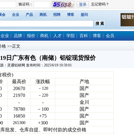
展会
企业
产品
商机
招聘
博客
提问
企业
品牌
报价
商机
人才
学院
百科
博客
会员
价格
>>正文
6月19日广东有色（南储）铝锭现货报价
源：灵通铝材网 发布时间：2025/6/19 10:59:01
含税价)
价
最高价
涨跌幅
产地
0
20670
国产
－120
0
21970
国产
－220
-
-
金川
0
78780
－100
国产
0
16850
+75
国产
00
+300
国产
265300
仓库批发、仓库自提、即时付款的成交价格