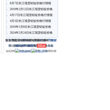
8月7日长江现货铝锭价格行情报
价
2010年2月12日长江现货铝锭价格
行情报价
4月17日长江现货铝锭价格行情报
4月3日长江现货铝锭价格行情报
价
2010年1月8日长江现货铝锭价格
行情报价
2024年5月24日长江现货铝锭价格
行情报价
关于我们
大冶市灵通科技有限公司 @ （435100）
版权所有 © 2006-2026灵通铝材网
电话：(0714)8765286 传真：
-
联系我们
-
本站招聘
-
广告服
鄂ICP
务
湖北省大冶市城北开发区新冶大道
-
商业合作
(0714)8765285 电子邮件：
备12005698号-1
-
服务内容
51La
-
服务条款
dylt2006@163.com QQ群号：558099248