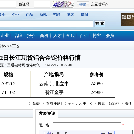
展会
企业
产品
商机
招聘
博客
提问
企业
品牌
报价
商机
人才
学院
百科
博客
会员
价格
>>正文
12日长江现货铝合金锭价格行情
源：灵通铝材网 发布时间：2026/5/12 10:29:48
规格
产地/牌号
参考价
A356.2
云南 河北立中
24980
ZL102
浙江金宇
24980
〖
收藏
〗〖
查看评论
〗〖字号：
大
中
小
〗〖阅读：199次〗〖
关闭
发表评论
用户名：
*