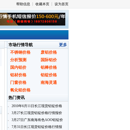
市场行情导航
更多
不锈钢价格
废铝价格
分析预测
国际铝价
国内铝价
铝棒价格
铝材价格
铝锭价格
门窗价格
南海灵通
氧化铝价格
热门资讯
〗
2010年6月11日长江现货铝锭价格
行情报价
3月27长江现货铝锭价格行情报价
3月27日广东南海有色AOO铝锭价
格
7月31日长江现货铝锭价格行情报