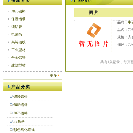
供应分类
产品报价
7075铝棒
图 片
保温铝带
品牌：
中
纯铝管
品名：70
电缆箔
规格：齐
高纯铝线
描述：70
工业型材
合金铝管
共有1条记录，每页显
建筑型材
更多
产品分类
6061铝棒
6063铝棒
7075铝棒
PS版基
彩色氧化铝线