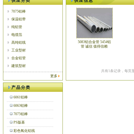
供应分类
供应信息
7075铝棒
保温铝带
纯铝管
电缆箔
5083铝合金管 5454铝
高纯铝线
管 诚信 值得信赖
工业型材
合金铝管
建筑型材
共有1条记录，每页显
更多
产品分类
6061铝棒
6063铝棒
7075铝棒
PS版基
彩色氧化铝线