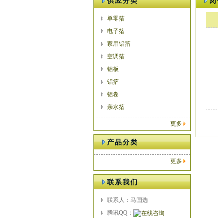
供应分类
岗
单零箔
电子箔
家用铝箔
空调箔
铝板
铝箔
铝卷
亲水箔
更多
产品分类
更多
联系我们
联系人：马国选
腾讯QQ：