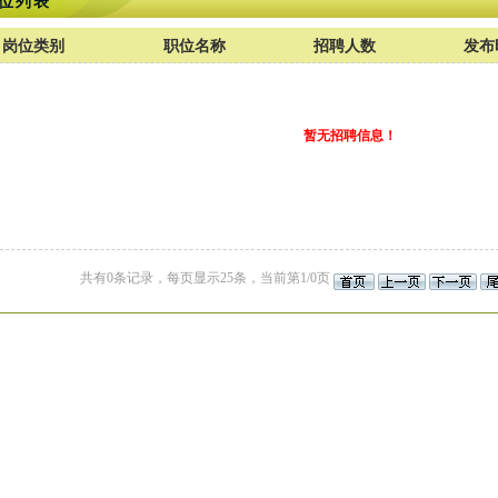
位列表
岗位类别
职位名称
招聘人数
发布
暂无招聘信息！
共有0条记录，每页显示25条，当前第1/0页