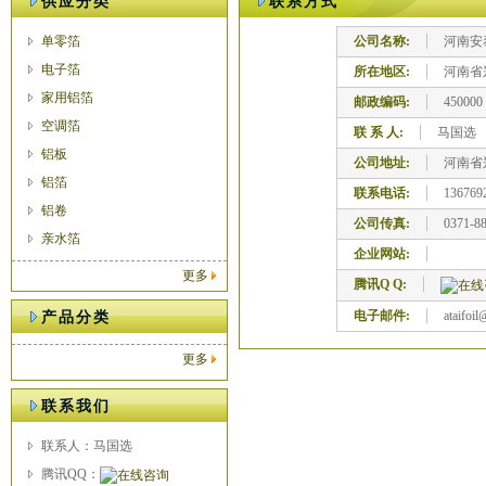
供应分类
联系方式
单零箔
公司名称:
河南安
电子箔
所在地区:
河南省
家用铝箔
邮政编码:
450000
空调箔
联 系 人:
马国选
铝板
公司地址:
河南省
铝箔
联系电话:
136769
铝卷
公司传真:
0371-8
亲水箔
企业网站:
更多
腾讯Q Q:
电子邮件:
ataifoi
产品分类
更多
联系我们
联系人：马国选
腾讯QQ：