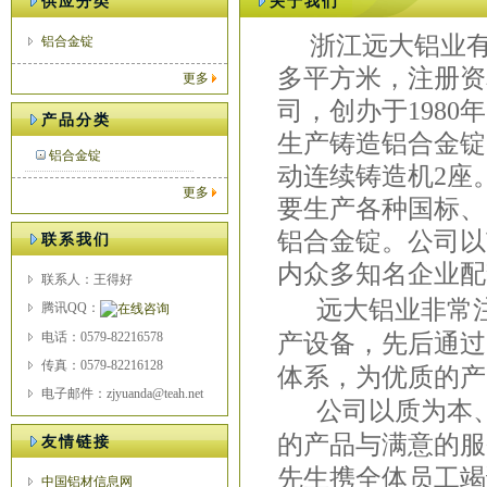
供应分类
关于我们
浙江远大铝业有
铝合金锭
多平方米，注册资
更多
司，创办于198
产品分类
生产铸造铝合金锭
铝合金锭
动连续铸造机2座
更多
要生产各种国标、
铝合金锭。公司以
联系我们
内众多知名企业配
联系人：王得好
远大铝业非常注
腾讯QQ：
电话：0579-82216578
产设备，先后通过了ISO
传真：0579-82216128
体系，为优质的产
电子邮件：zjyuanda@teah.net
公司以质为本、
的产品与满意的服
友情链接
先生携全体员工竭
中国铝材信息网