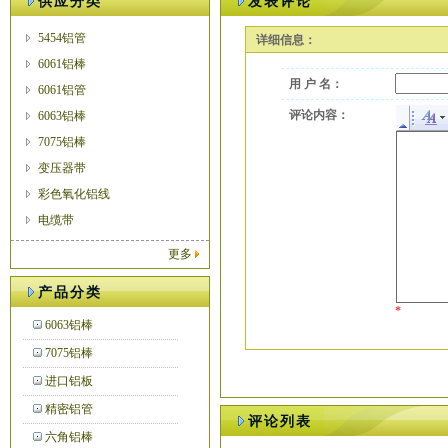
供应分类
发表评论
5454铝管
详细信息：
6061铝棒
用 户 名：
6061铝管
评论内容：
6063铝棒
7075铝棒
变压器带
彩色氧化铝线
电缆带
更多
产品分类
*
6063铝棒
7075铝棒
进口铝板
精密铝管
评论列表
六角铝棒