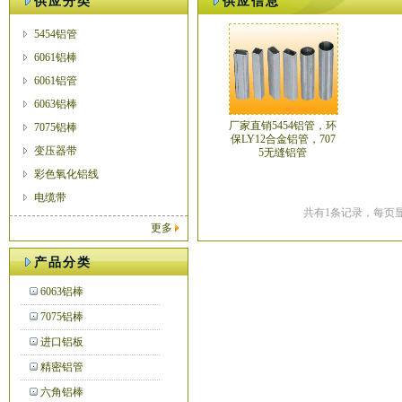
供应分类
供应信息
5454铝管
6061铝棒
6061铝管
6063铝棒
厂家直销5454铝管，环
7075铝棒
保LY12合金铝管，707
变压器带
5无缝铝管
彩色氧化铝线
电缆带
共有1条记录，每页显
更多
产品分类
6063铝棒
7075铝棒
进口铝板
精密铝管
六角铝棒