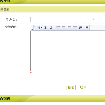
表评论
详细信息：
用 户 名：
*
评论内容：
*
提 交
取 消
论列表