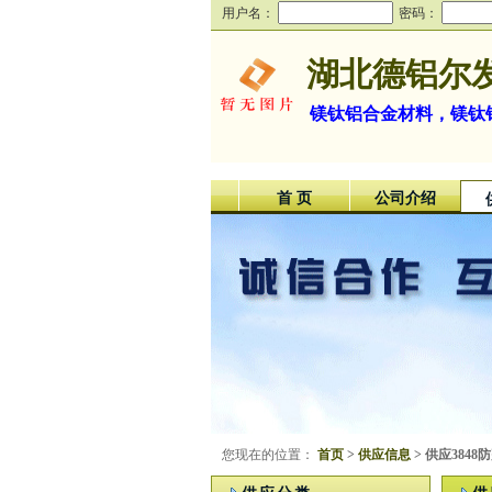
用户名：
密码：
湖北德铝尔
镁钛铝合金材料，镁钛
首 页
公司介绍
您现在的位置：
首页
>
供应信息
> 供应3848