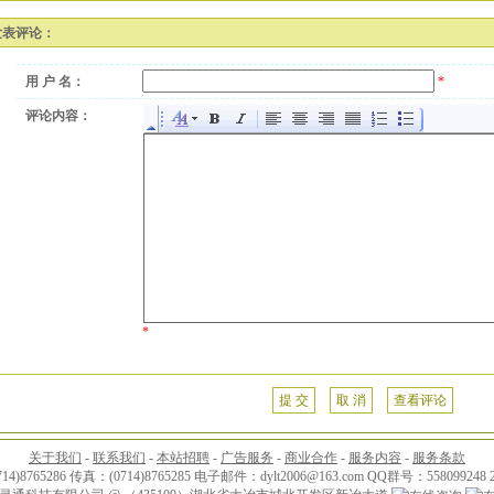
发表评论：
用 户 名：
*
评论内容：
*
提 交
取 消
查看评论
关于我们
-
联系我们
-
本站招聘
-
广告服务
-
商业合作
-
服务内容
-
服务条款
4)8765286 传真：(0714)8765285 电子邮件：dylt2006@163.com QQ群号：558099248 2