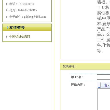
墙板、
电话：13794939911
Ｔ６板
传真：0769-85399915
腐蚀板
电子邮件：gdjlbxg@163.com
板.中
材.扁
友情链接
产品广
品,五
中国铝材信息网
工件.
备.化
等。
发表评论：
用 户 名：
评论内容：