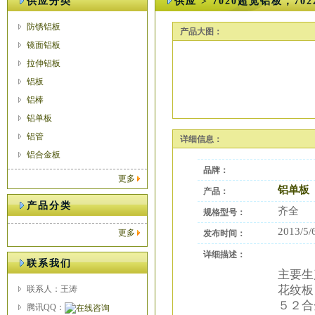
供应分类
供应 > 7020超宽铝板，70
防锈铝板
产品大图：
镜面铝板
拉伸铝板
铝板
铝棒
铝单板
铝管
详细信息：
铝合金板
品牌：
更多
铝单板
产品：
产品分类
齐全
规格型号：
2013/5/
更多
发布时间：
详细描述：
联系我们
主要生
花纹板
联系人：王涛
５２合
腾讯QQ：