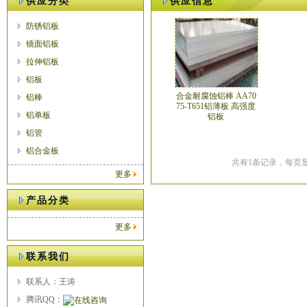
供应分类
供应信息
防锈铝板
镜面铝板
拉伸铝板
铝板
合金耐腐蚀铝棒 AA70
铝棒
75-T651铝薄板 高强度
铝单板
铝板
铝管
铝合金板
共有1条记录，每页显
更多
产品分类
更多
联系我们
联系人：王涛
腾讯QQ：