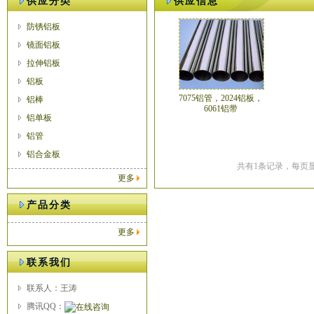
供应分类
供应信息
防锈铝板
镜面铝板
拉伸铝板
铝板
7075铝管，2024铝板，
铝棒
6061铝带
铝单板
铝管
铝合金板
共有1条记录，每页显
更多
产品分类
更多
联系我们
联系人：王涛
腾讯QQ：