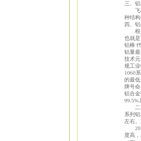
三、铝
飞机
种结构
四、铝
根据
也就是
铝棒 代
铝量最
技术元
规工业
106
的最低
牌号命
铝合金技
99.
二.20
系列铝
左右。
202
度高，