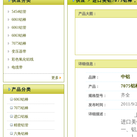
供应分类
供应 > 进口美铝7075铝棒
5454铝管
产品大图：
6061铝棒
6061铝管
6063铝棒
7075铝棒
变压器带
彩色氧化铝线
详细信息：
电缆带
中铝
品牌：
更多
7075铝
产品：
产品分类
齐全
规格型号：
6063铝棒
2011/9/
发布时间：
7075铝棒
详细描述：
上海
进口铝板
进口美
精密铝管
一、铝
六角铝棒
1、铝