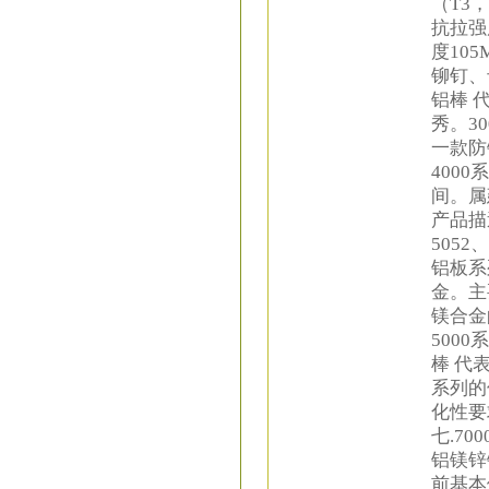
（T3
抗拉强
度10
铆钉、
铝棒 
秀。3
一款防
400
间。属
产品描
5052
铝板系
金。主
镁合金
500
棒 代
系列的
化性
七.7
铝镁锌
前基本