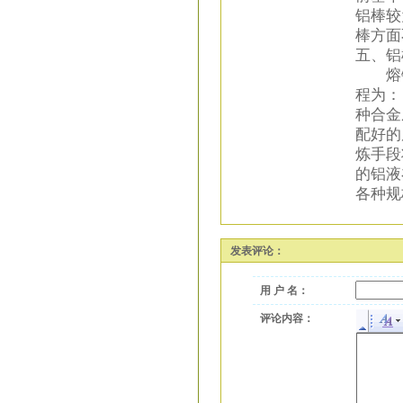
铝棒较
棒方面
五、铝
熔铸
程为：
种合金
配好的
炼手段
的铝液
各种规
发表评论：
用 户 名：
评论内容：