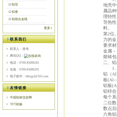
地壳中
铝箔
属品种
铝卷
理特性
铝镁合金线
导热性
料。
更多
第2位
力的金
联系我们
要求材
联系人：曾伟
金属－
腾讯QQ：
熔铸包
二、铝
电话：0769-85096281
1、根
传真：0769-85096291
铝（Al
电子邮件：htbxgcl@163.com
板(Al
铝板(A
友情链接
铝锌合金
每个系
中国铝材信息网
二位数
7075铝板
数点后
六角铝