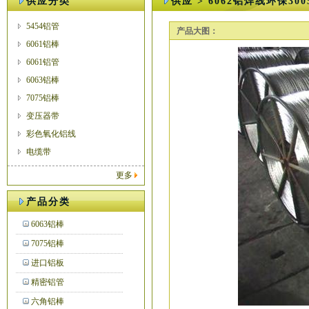
供应分类
供应 > 6062铝焊线环保30
5454铝管
产品大图：
6061铝棒
6061铝管
6063铝棒
7075铝棒
变压器带
彩色氧化铝线
电缆带
更多
产品分类
6063铝棒
7075铝棒
进口铝板
精密铝管
六角铝棒