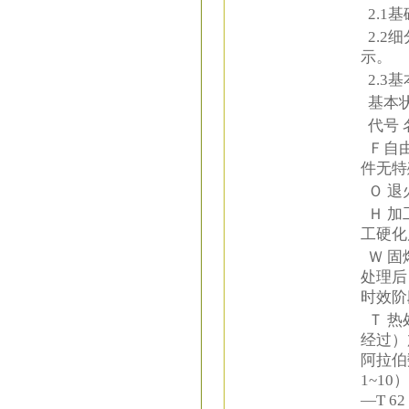
2.1
2.2
示。
2.3
基本状
代号 
Ｆ自由
件无特
Ｏ 退
Ｈ 加
工硬化
Ｗ 固
处理后
时效阶
Ｔ 热
经过）
阿拉伯
1~1
—T 62