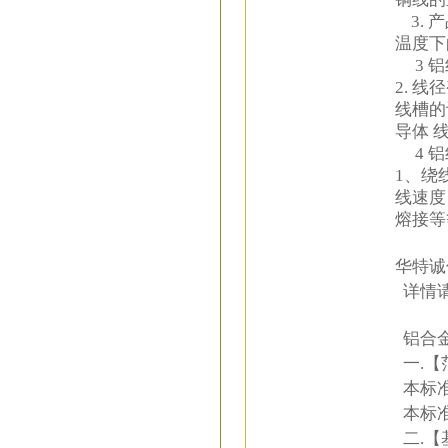
3. 
温度下
3 铝
2. 
线槽的
导体 
4 铝
1、绕
线速度
熔接等
华特诚
详情请咨询
铝合
一.【
本标准
本标准
二.【