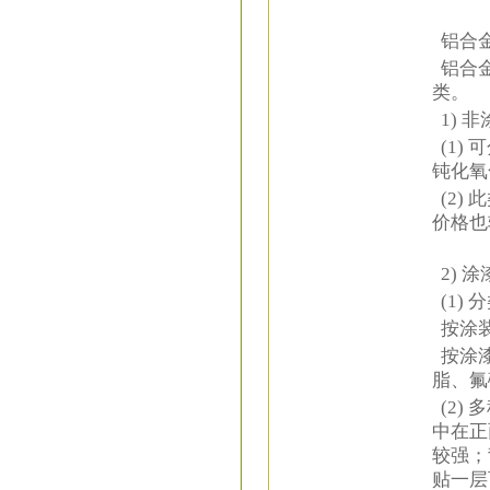
铝合
铝合金
类。
1) 
(1)
钝化氧
(2)
价格也
2) 
(1) 
按涂装
按涂漆
脂、氟
(2)
中在正
较强；
贴一层