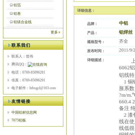
铝箔
详细信息：
铝卷
铝镁合金线
中铝
品牌：
铝焊丝
更多
产品：
齐全
规格型号：
联系我们
2011/9/
发布时间：
联系人：曾伟
详细描述：
上海
腾讯QQ：
6062
电话：0769-85096281
铝线特
传真：0769-85096291
1 铜
胀系数 
电子邮件：htbxgcl@163.com
?m/m.℃
660.4 
友情链接
备注 
中国铝材信息网
2 漆
7075铝板
线在使
线低很
铜线的